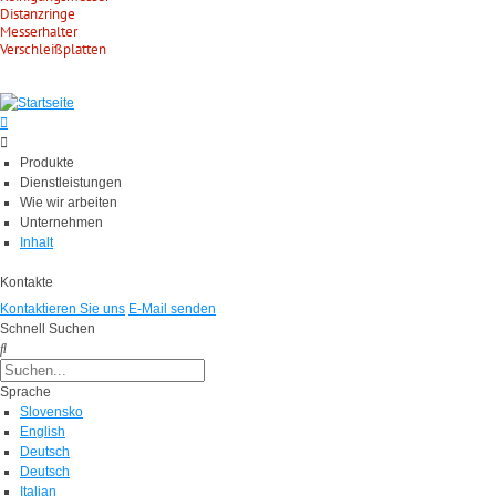
Distanzringe
Messerhalter
Verschleißplatten
Produkte
Dienstleistungen
Wie wir arbeiten
Unternehmen
Inhalt
Kontakte
Kontaktieren Sie uns
E-Mail senden
Schnell Suchen
Sprache
Slovensko
English
Deutsch
Deutsch
Italian