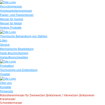
Recyclingmesser
Holzbearbeitungsmesser
Papier- und Pappemesser
Messer für Gummi
Messer für Metall
Andere Produkte
Thermische Behandlung von Stählen
Löten
Service
Mechanische Bearbeitung
Harte Beschichtungen
Hartauftragschweißen
Produktion
Technologie und Entwicklung
Qualität
Über uns
Kontakte
Firmensitz
Rotorsherenmesser für Zweiwellen Zerkleinerer / Vierwellen-Zerkleinerer
Kreismesser
Schreddermesser