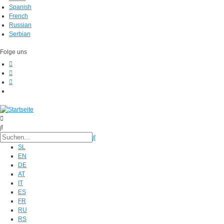
Spanish
French
Russian
Serbian
Folge uns
SL
EN
DE
AT
IT
ES
FR
RU
RS