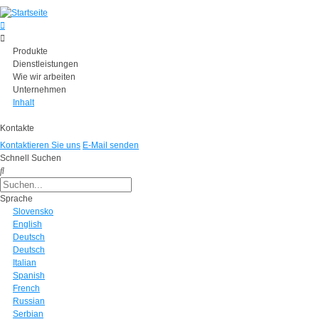
Produkte
Dienstleistungen
Wie wir arbeiten
Unternehmen
Inhalt
Kontakte
Kontaktieren Sie uns
E-Mail senden
Schnell Suchen
Sprache
Slovensko
English
Deutsch
Deutsch
Italian
Spanish
French
Russian
Serbian