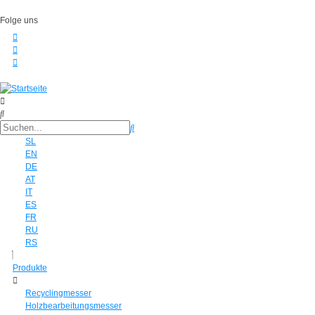
Folge uns
SL
EN
DE
AT
IT
ES
FR
RU
RS
Produkte
Recyclingmesser
Holzbearbeitungsmesser