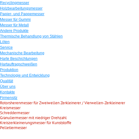
Recyclingmesser
Holzbearbeitungsmesser
Papier- und Pappemesser
Messer für Gummi
Messer für Metall
Andere Produkte
Thermische Behandlung von Stählen
Löten
Service
Mechanische Bearbeitung
Harte Beschichtungen
Hartauftragschweißen
Produktion
Technologie und Entwicklung
Qualität
Über uns
Kontakte
Firmensitz
Rotorsherenmesser für Zweiwellen Zerkleinerer / Vierwellen-Zerkleinerer
Kreismesser
Schreddermesser
Granuliermesser mit niedriger Drehzahl
Kreiszerkleinerungsmesser für Kunststoffe
Pelletiermesser