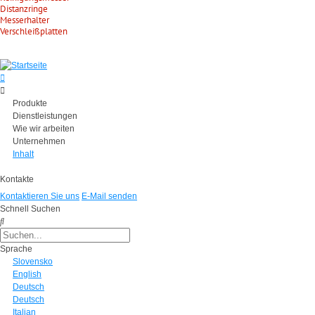
Distanzringe
Messerhalter
Verschleißplatten
Produkte
Dienstleistungen
Wie wir arbeiten
Unternehmen
Inhalt
Kontakte
Kontaktieren Sie uns
E-Mail senden
Schnell Suchen
Sprache
Slovensko
English
Deutsch
Deutsch
Italian