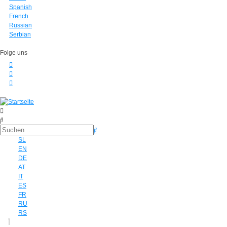
Spanish
French
Russian
Serbian
Folge uns
SL
EN
DE
AT
IT
ES
FR
RU
RS