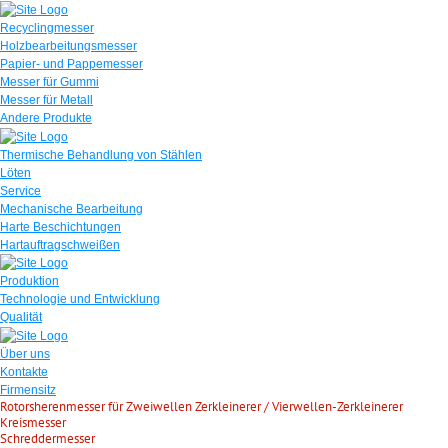
Recyclingmesser
Holzbearbeitungsmesser
Papier- und Pappemesser
Messer für Gummi
Messer für Metall
Andere Produkte
Thermische Behandlung von Stählen
Löten
Service
Mechanische Bearbeitung
Harte Beschichtungen
Hartauftragschweißen
Produktion
Technologie und Entwicklung
Qualität
Über uns
Kontakte
Firmensitz
Rotorsherenmesser für Zweiwellen Zerkleinerer / Vierwellen-Zerkleinerer
Kreismesser
Schreddermesser